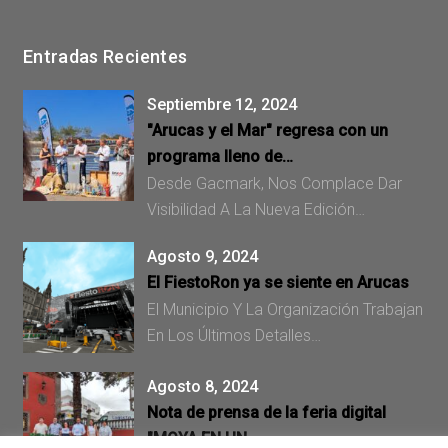
Entradas Recientes
Septiembre 12, 2024
"Arucas y el Mar" regresa con un
programa lleno de…
Desde Gacmark, Nos Complace Dar
Visibilidad A La Nueva Edición…
Agosto 9, 2024
El FiestoRon ya se siente en Arucas
El Municipio Y La Organización Trabajan
En Los Últimos Detalles…
Agosto 8, 2024
Nota de prensa de la feria digital
"MOYA EN UN…